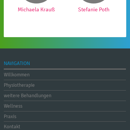
Michaela Krauß
Stefanie Poth
NAVIGATION
Willkommen
Physiotherapie
weitere Behandlungen
Wellness
Praxis
Kontakt